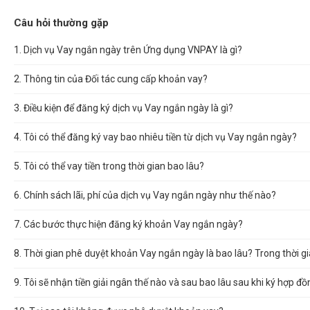
Câu hỏi thường gặp
1. Dịch vụ Vay ngắn ngày trên Ứng dụng VNPAY là gì?
Vay ngắn ngày là dịch vụ vay trực tuyến không có tài sản đảm b
2. Thông tin của Đối tác cung cấp khoản vay?
Thanh toán Việt Nam (VNPAY).
Tên đối tác: Ngân hàng Thương mại Cổ phần Việt Nam Thịnh Vượng
3. Điều kiện để đăng ký dịch vụ Vay ngắn ngày là gì?
Hotline: 1900 636 686
Để tham gia sản phẩm Vay ngắn ngày, khách hàng cần đảm bảo các đ
4. Tôi có thể đăng ký vay bao nhiêu tiền từ dịch vụ Vay ngắn ngày?
Email: chat@cake.vn
- Là khách hàng đã kích hoạt Ví điện tử VNPAY và đã hoàn thành địn
Hiện tại với sản phẩm Vay ngắn ngày, khách hàng có thể:
5. Tôi có thể vay tiền trong thời gian bao lâu?
- Thu nhập tối thiểu: từ 5 triệu/ Tháng
- Vay 3 triệu đồng ở lần vay đầu tiên
- Tuổi từ 20 – 50
- Khoản vay đầu tiên: Thời hạn vay tối đa 30 ngày
6. Chính sách lãi, phí của dịch vụ Vay ngắn ngày như thế nào?
- Vay tối đa 5 triệu đồng từ lần vay thứ hai
- Từ khoản vay thứ hai: Thời hạn vay tối đa 45 ngày
Ngoài ra, Khách hàng cần thoả mãn các điều kiện khác theo tiêu chí 
Sản phẩm có lãi suất trong hạn chỉ từ 0,16%/ngày và tính theo số ngà
7. Các bước thực hiện đăng ký khoản Vay ngắn ngày?
Mức lãi suất và các loại phí sẽ được quy định trong Hợp đồng tín dụng.
Khách hàng vui lòng xem chi tiết tại HDSD của Dịch vụ Vay ngắn ngày
8. Thời gian phê duyệt khoản Vay ngắn ngày là bao lâu? Trong thời gi
Dịch vụ Vay ngắn ngày không cần chứng minh tài chính, quy trình đăn
Thời gian phê duyệt thường chỉ từ 2-5 phút. Nếu muốn kiểm tra trạng
9. Tôi sẽ nhận tiền giải ngân thế nào và sau bao lâu sau khi ký hợp đ
Trong trường hợp hồ sơ được phê duyệt, Khách hàng sẽ nhận được t